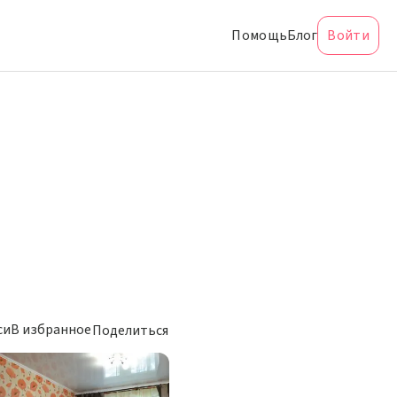
Помощь
Блог
Войти
си
В избранное
Поделиться