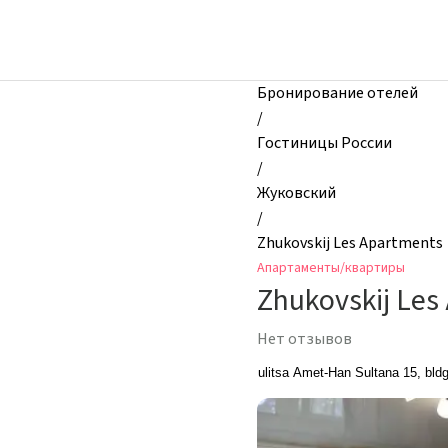
zhilibyli
-
Апартаменты
и
Бронирование отелей
квартиры,
/
Zhukovskij
Гостиницы России
Les
/
Apartments,
Жуковский
Жуковский,
/
Россия
Zhukovskij Les Apartments
Апартаменты/квартиры
Zhukovskij Les
Нет отзывов
ulitsa Amet-Han Sultana 15, bld