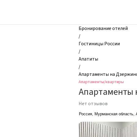
zhilibyli
-
Апартаменты
и
Бронирование отелей
квартиры,
/
Апартаменты
Гостиницы России
на
/
Дзержинского
Апатиты
15,
/
Апатиты,
Апартаменты на Дзержинс
Россия
Апартаменты/квартиры
Апартаменты 
Нет отзывов
Россия, Мурманская область, 