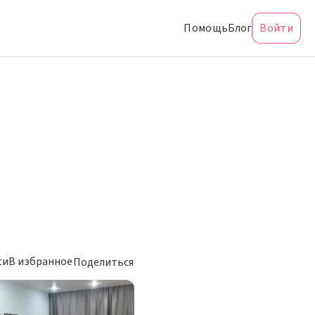
Помощь
Блог
Войти
си
В избранное
Поделиться