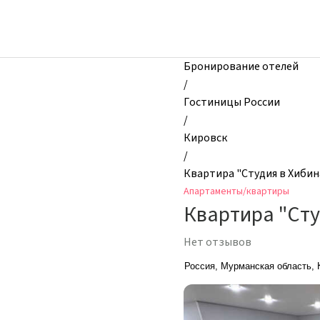
zhilibyli
-
Апартаменты
и
Бронирование отелей
квартиры,
/
Квартира
Гостиницы России
"Студия
/
в
Кировск
Хибинах",
/
Кировск,
Квартира "Студия в Хибин
Россия
Апартаменты/квартиры
Квартира "Сту
Нет отзывов
Россия, Мурманская область, 