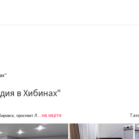
ах"
дия в Хибинах"
на карте
Так
Кировск, проспект Ленина, 5Б