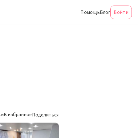
Помощь
Блог
Войти
си
В избранное
Поделиться