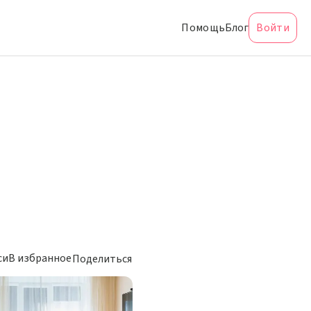
Помощь
Блог
Войти
си
В избранное
Поделиться