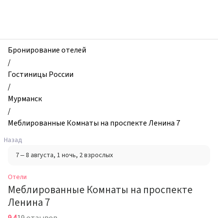
zhilibyli
-
Отели,
Меблированные
Комнаты
Бронирование отелей
на
/
проспекте
Гостиницы России
Ленина
/
7,
Мурманск
Мурманск,
/
Россия
Меблированные Комнаты на проспекте Ленина 7
Назад
7 – 8 августа
, 1 ночь
, 2 взрослых
Отели
Меблированные Комнаты на проспекте
Ленина 7