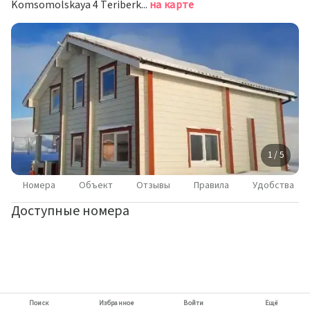
Komsomolskaya 4 Teriberka 184630, Териберка
на карте
1 / 5
Номера
Объект
Отзывы
Правила
Удобства
Доступные номера
Поиск
Избранное
Войти
Ещё