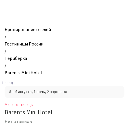
zhilibyli
-
Мини-
гостиницы,
Barents
Бронирование отелей
Mini
/
Hotel,
Гостиницы России
Териберка,
/
Россия
Териберка
/
Barents Mini Hotel
Назад
8 – 9 августа
, 1 ночь
, 2 взрослых
Мини-гостиницы
Barents Mini Hotel
Нет отзывов