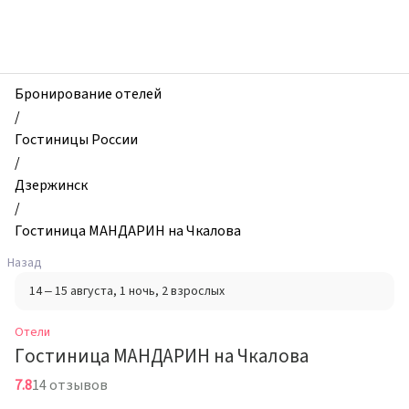
zhilibyli
-
Отели,
Гостиница
МАНДАРИН
Бронирование отелей
на
/
Чкалова,
Гостиницы России
Дзержинск,
/
Россия
Дзержинск
/
Гостиница МАНДАРИН на Чкалова
Назад
14 – 15 августа
, 1 ночь
, 2 взрослых
Отели
Гостиница МАНДАРИН на Чкалова
7.8
14 отзывов