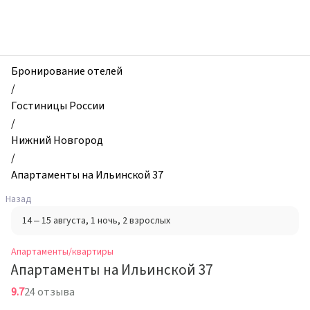
zhilibyli
-
Апартаменты
и
квартиры,
Бронирование отелей
Апартаменты
/
на
Гостиницы России
Ильинской
/
37,
Нижний Новгород
Нижний
/
Новгород,
Апартаменты на Ильинской 37
Россия
Назад
14 – 15 августа
, 1 ночь
, 2 взрослых
Апартаменты/квартиры
Апартаменты на Ильинской 37
9.7
24 отзыва