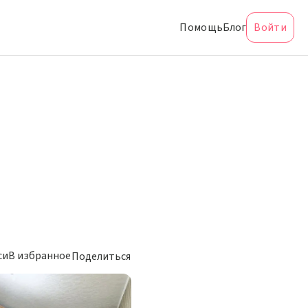
Помощь
Блог
Войти
си
В избранное
Поделиться