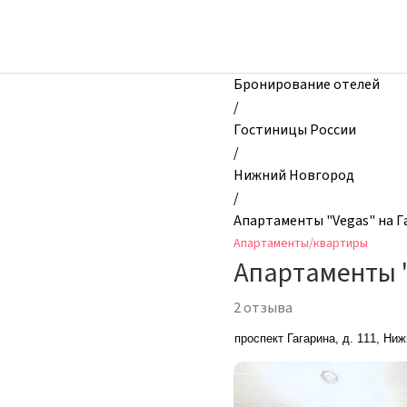
zhilibyli
-
Апартаменты
и
Бронирование отелей
квартиры,
/
Апартаменты
Гостиницы России
"Vegas"
/
на
Нижний Новгород
Гагарина
/
111,
Апартаменты "Vegas" на Г
Нижний
Апартаменты/квартиры
Новгород,
Апартаменты "
Россия
2 отзыва
проспект Гагарина, д. 111, Ни