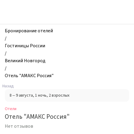
zhilibyli
-
Отели,
Отель
"АМАКС
Бронирование отелей
Россия",
/
Великий
Гостиницы России
Новгород,
/
Россия
Великий Новгород
/
Отель "АМАКС Россия"
Назад
8 – 9 августа
, 1 ночь
, 2 взрослых
Отели
Отель "АМАКС Россия"
Нет отзывов