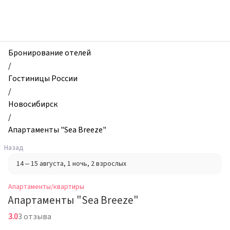
zhilibyli
-
Апартаменты
и
квартиры,
Бронирование отелей
Апартаменты
/
"Sea
Гостиницы России
Breeze",
/
Новосибирск,
Новосибирск
Россия
/
Апартаменты "Sea Breeze"
Назад
14 – 15 августа
, 1 ночь
, 2 взрослых
Апартаменты/квартиры
Апартаменты "Sea Breeze"
3.0
3 отзыва