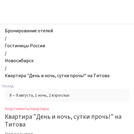
zhilibyli
-
Апартаменты
и
квартиры,
Бронирование отелей
Квартира
/
"День
Гостиницы России
и
/
ночь,
Новосибирск
сутки
/
прочь!"
Квартира "День и ночь, сутки прочь!" на Титова
на
Назад
Титова,
8 – 9 августа
, 1 ночь
, 2 взрослых
Новосибирск,
Россия
Апартаменты/квартиры
Квартира "День и ночь, сутки прочь!" на
Титова