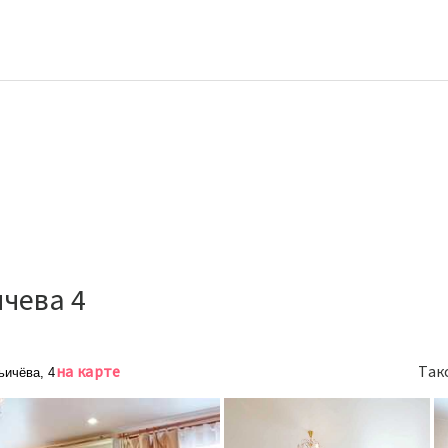
чева 4
на карте
Так
ьичёва, 4