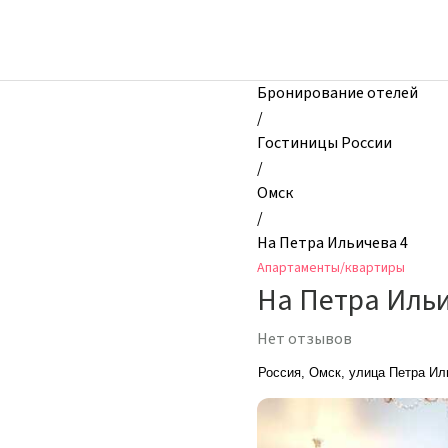
zhilibyli
-
Апартаменты
и
Бронирование отелей
квартиры,
/
На
Гостиницы России
Петра
/
Ильичева
Омск
4,
/
Омск,
На Петра Ильичева 4
Россия
Апартаменты/квартиры
На Петра Ильи
Нет отзывов
Россия, Омск, улица Петра Ил