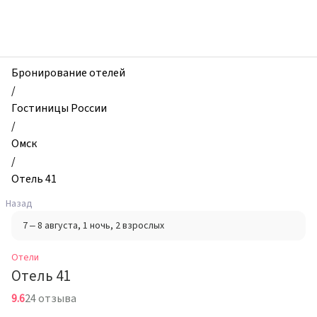
zhilibyli
-
Отели,
Отель
41,
Бронирование отелей
Омск,
/
Россия
Гостиницы России
/
Омск
/
Отель 41
Назад
7 – 8 августа
, 1 ночь
, 2 взрослых
Отели
Отель 41
9.6
24 отзыва