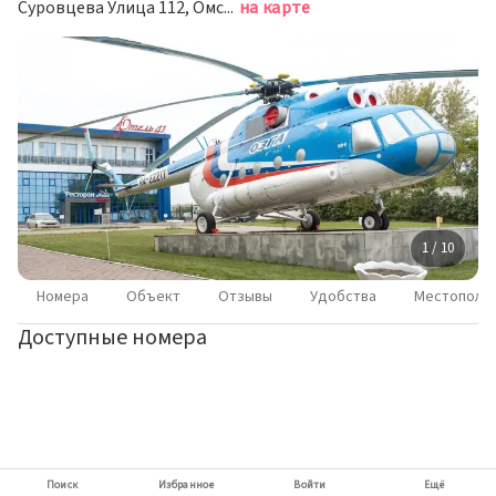
Суровцева Улица 112, Омск, Россия
на карте
1 / 10
Номера
Объект
Отзывы
Удобства
Местополо
Доступные номера
Поиск
Избранное
Войти
Ещё