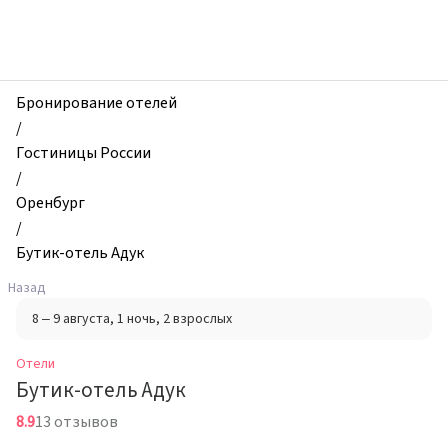
zhilibyli
-
Отели,
Бутик-
отель
Бронирование отелей
Адук,
/
Оренбург,
Гостиницы России
Россия
/
Оренбург
/
Бутик-отель Адук
Назад
8 – 9 августа
, 1 ночь
, 2 взрослых
Отели
Бутик-отель Адук
8.9
13 отзывов