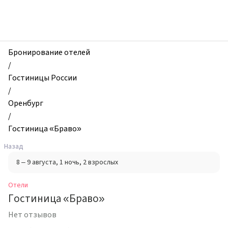
zhilibyli
-
Отели,
Гостиница
«Браво»,
Бронирование отелей
Оренбург,
/
Россия
Гостиницы России
/
Оренбург
/
Гостиница «Браво»
Назад
8 – 9 августа
, 1 ночь
, 2 взрослых
Отели
Гостиница «Браво»
Нет отзывов