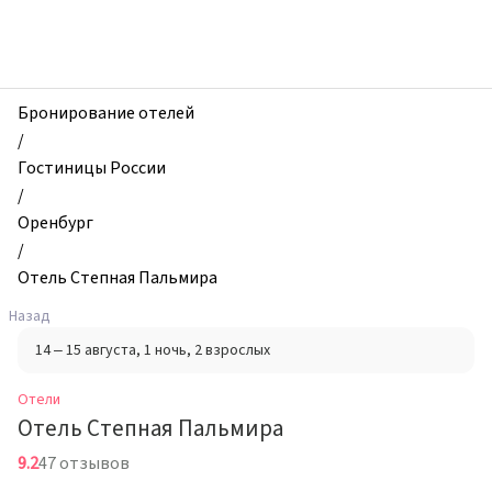
zhilibyli
-
Отели,
Отель
Степная
Бронирование отелей
Пальмира,
/
Оренбург,
Гостиницы России
Россия
/
Оренбург
/
Отель Степная Пальмира
Назад
14 – 15 августа
, 1 ночь
, 2 взрослых
Отели
Отель Степная Пальмира
9.2
47 отзывов