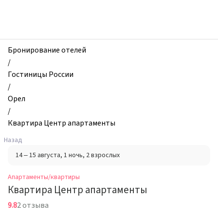
zhilibyli
-
Апартаменты
и
квартиры,
Бронирование отелей
Квартира
/
Центр
Гостиницы России
апартаменты,
/
Орел,
Орел
Россия
/
Квартира Центр апартаменты
Назад
14 – 15 августа
, 1 ночь
, 2 взрослых
Апартаменты/квартиры
Квартира Центр апартаменты
9.8
2 отзыва