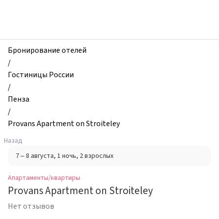
zhilibyli
-
Апартаменты
и
квартиры,
Бронирование отелей
Provans
/
Apartment
Гостиницы России
on
/
Stroiteley,
Пенза
Пенза,
/
Россия
Provans Apartment on Stroiteley
Назад
7 – 8 августа
, 1 ночь
, 2 взрослых
Апартаменты/квартиры
Provans Apartment on Stroiteley
Нет отзывов