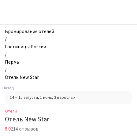
zhilibyli
-
Отели,
Отель
New
Бронирование отелей
Star,
/
Пермь,
Гостиницы России
Россия
/
Пермь
/
Отель New Star
Назад
14 – 15 августа
, 1 ночь
, 2 взрослых
Отели
Отель New Star
9.0
214 отзывов