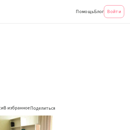
Помощь
Блог
Войти
си
В избранное
Поделиться