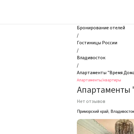
zhilibyli
-
Апартаменты
и
Бронирование отелей
квартиры,
/
Апартаменты
Гостиницы России
"Время
/
Дома"
Владивосток
на
/
Алеутской
Апартаменты "Время Дома"
12а,
Апартаменты/квартиры
Владивосток,
Апартаменты "
Россия
Нет отзывов
Приморский край, Владивосток