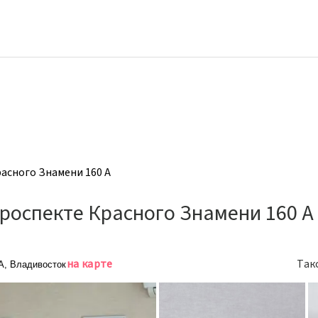
расного Знамени 160 А
проспекте Красного Знамени 160 А
на карте
Так
 А, Владивосток