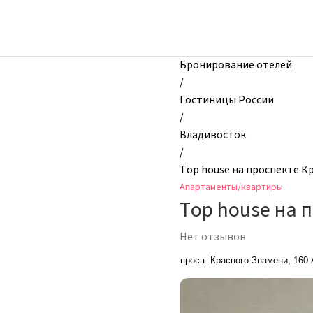
zhilibyli
-
Апартаменты
и
Бронирование отелей
квартиры,
/
Top
Гостиницы России
house
/
на
Владивосток
проспекте
/
Красного
Top house на проспекте К
Знамени
Апартаменты/квартиры
160
Top house на 
А,
Владивосток,
Нет отзывов
Россия
просп. Красного Знамени, 160