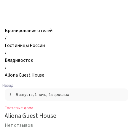
zhilibyli
-
Гостевые
дома,
Aliona
Бронирование отелей
Guest
/
House,
Гостиницы России
Владивосток,
/
Россия
Владивосток
/
Aliona Guest House
Назад
8 – 9 августа
, 1 ночь
, 2 взрослых
Гостевые дома
Aliona Guest House
Нет отзывов