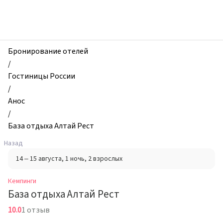
zhilibyli
-
Кемпинги,
База
отдыха
Бронирование отелей
Алтай
/
Рест,
Гостиницы России
Анос,
/
Россия
Анос
/
База отдыха Алтай Рест
Назад
14 – 15 августа
, 1 ночь
, 2 взрослых
Кемпинги
База отдыха Алтай Рест
10.0
1 отзыв