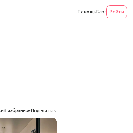
Помощь
Блог
Войти
си
В избранное
Поделиться