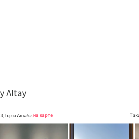
y Altay
на карте
Так
.3, Горно-Алтайск