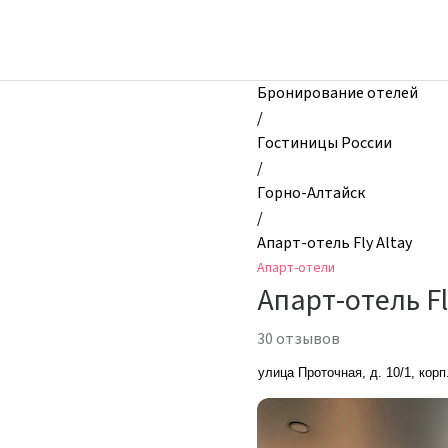
zhilibyli
-
Апарт-
отели,
Бронирование отелей
Апарт-
/
отель
Гостиницы России
Fly
/
Altay,
Горно-Алтайск
Горно-
/
Алтайск,
Апарт-отель Fly Altay
Россия
Апарт-отели
Апарт-отель Fl
30 отзывов
улица Проточная, д. 10/1, корп