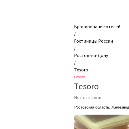
zhilibyli
-
Отели,
Tesoro,
Бронирование отелей
Ростов-
/
на-
Гостиницы России
Дону,
/
Россия
Ростов-на-Дону
/
Tesoro
Отели
Tesoro
Нет отзывов
Ростовская область, Железнодо