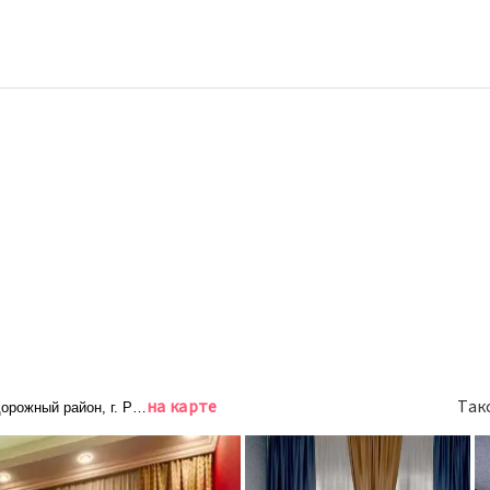
на карте
Так
рожный район, г. Ростов-на-Дону, ул. Мичуринская, д. 2