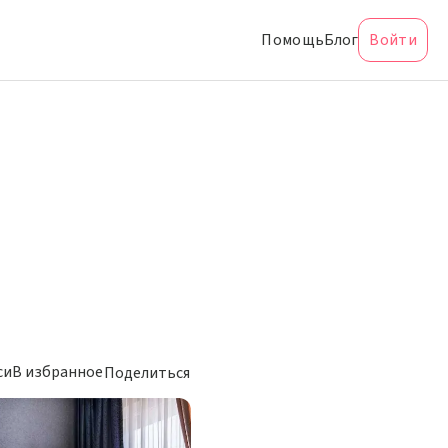
Помощь
Блог
Войти
си
В избранное
Поделиться