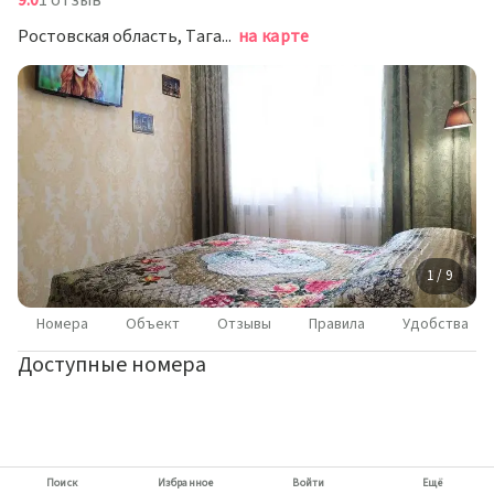
9.0
1 отзыв
Ростовская область, Таганрог, улица Москатова, 31-2
на карте
1 / 9
Номера
Объект
Отзывы
Правила
Удобства
Доступные номера
Поиск
Избранное
Войти
Ещё