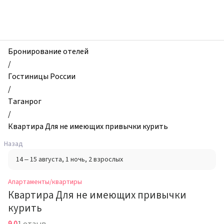
zhilibyli
-
Апартаменты
и
квартиры,
Бронирование отелей
Квартира
/
Для
Гостиницы России
не
/
имеющих
Таганрог
привычки
/
курить,
Квартира Для не имеющих привычки курить
Таганрог,
Назад
Россия
14 – 15 августа
, 1 ночь
, 2 взрослых
Апартаменты/квартиры
Квартира Для не имеющих привычки
курить