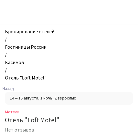
zhilibyli
-
Мотели,
Отель
"Loft
Бронирование отелей
Motel",
/
Касимов,
Гостиницы России
Россия
/
Касимов
/
Отель "Loft Motel"
Назад
14 – 15 августа
, 1 ночь
, 2 взрослых
Мотели
Отель "Loft Motel"
Нет отзывов