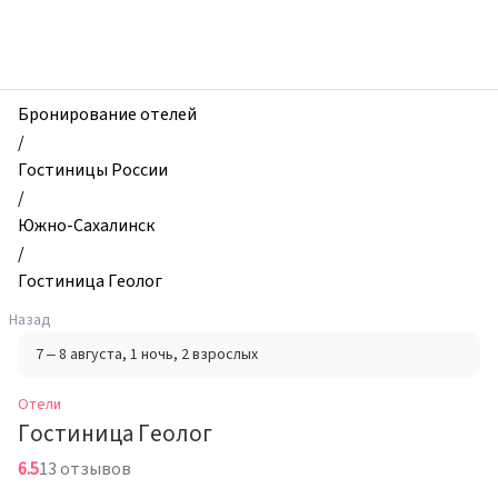
zhilibyli
-
Отели,
Гостиница
Геолог,
Бронирование отелей
Южно-
/
Сахалинск,
Гостиницы России
Россия
/
Южно-Сахалинск
/
Гостиница Геолог
Назад
7 – 8 августа
, 1 ночь
, 2 взрослых
Отели
Гостиница Геолог
6.5
13 отзывов