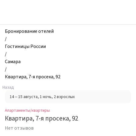
zhilibyli
-
Апартаменты
и
квартиры,
Бронирование отелей
Квартира,
/
7-
Гостиницы России
я
/
просека,
Самара
92,
/
Самара,
Квартира, 7-я просека, 92
Россия
Назад
14 – 15 августа
, 1 ночь
, 2 взрослых
Апартаменты/квартиры
Квартира, 7-я просека, 92
Нет отзывов