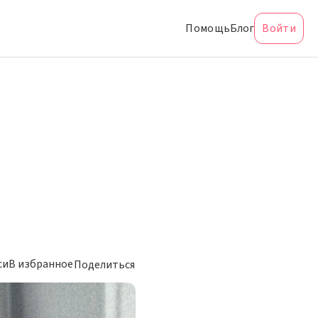
Помощь
Блог
Войти
си
В избранное
Поделиться