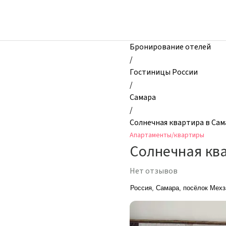
zhilibyli
-
Апартаменты
и
Бронирование отелей
квартиры,
/
Солнечная
Гостиницы России
квартира
/
в
Самара
Самаре,
/
1-
Солнечная квартира в Сама
й
Апартаменты/квартиры
квартал,
Солнечная ква
69,
Самара,
Нет отзывов
Россия
Россия, Самара, посёлок Мехза