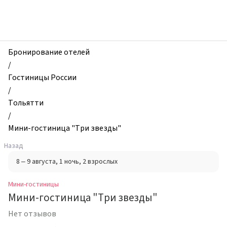
zhilibyli
-
Мини-
гостиницы,
Мини-
Бронирование отелей
гостиница
/
"Три
Гостиницы России
звезды",
/
Тольятти,
Тольятти
Россия
/
Мини-гостиница "Три звезды"
Назад
8 – 9 августа
, 1 ночь
, 2 взрослых
Мини-гостиницы
Мини-гостиница "Три звезды"
Нет отзывов