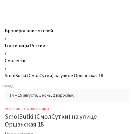
zhilibyli
-
Апартаменты
и
квартиры,
Бронирование отелей
SmolSutki
/
(СмолСутки)
Гостиницы России
на
/
улице
Смоленск
Оршанская
/
18,
SmolSutki (СмолСутки) на улице Оршанская 18
Смоленск,
Назад
Россия
14 – 15 августа
, 1 ночь
, 2 взрослых
Апартаменты/квартиры
SmolSutki (СмолСутки) на улице
Оршанская 18