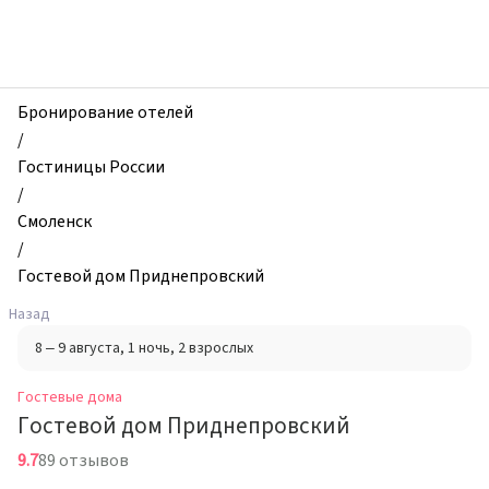
zhilibyli
-
Гостевые
дома,
Гостевой
Бронирование отелей
дом
/
Приднепровский,
Гостиницы России
Смоленск,
/
Россия
Смоленск
/
Гостевой дом Приднепровский
Назад
8 – 9 августа
, 1 ночь
, 2 взрослых
Гостевые дома
Гостевой дом Приднепровский
9.7
89 отзывов