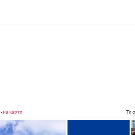
на карте
Так
ск