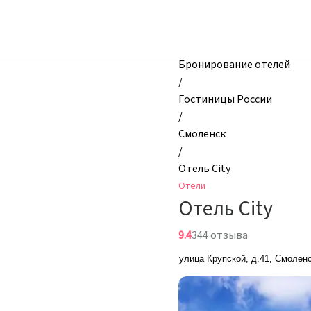
zhilibyli
-
Отели,
Отель
Бронирование отелей
Сity,
/
Смоленск,
Гостиницы России
Россия
/
Смоленск
/
Отель Сity
Отели
Отель Сity
9.4
344 отзыва
улица Крупской, д.41, Смолен