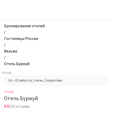
zhilibyli
-
Отели,
Отель
Буржуй,
Бронирование отелей
Вязьма,
/
Россия
Гостиницы России
/
Вязьма
/
Отель Буржуй
Назад
14 – 15 августа
, 1 ночь
, 2 взрослых
Отели
Отель Буржуй
8.9
132 отзыва