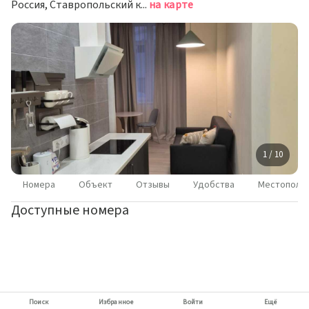
Россия, Ставропольский край, Ессентуки, Баталинская улица, 23
на карте
1 / 10
Номера
Объект
Отзывы
Удобства
Местополо
Доступные номера
Поиск
Избранное
Войти
Ещё