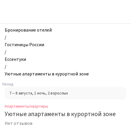
zhilibyli
-
Апартаменты
и
квартиры,
Бронирование отелей
Уютные
/
апартаменты
Гостиницы России
в
/
курортной
Ессентуки
зоне,
/
Ессентуки,
Уютные апартаменты в курортной зоне
Россия
Назад
7 – 8 августа
, 1 ночь
, 2 взрослых
Апартаменты/квартиры
Уютные апартаменты в курортной зоне
Нет отзывов