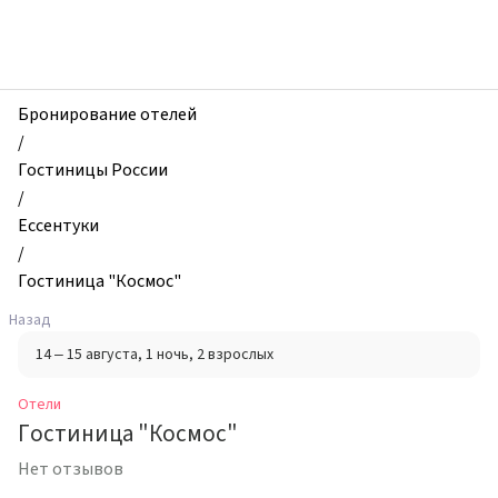
zhilibyli
-
Отели,
Гостиница
"Космос",
Бронирование отелей
Ессентуки,
/
Россия
Гостиницы России
/
Ессентуки
/
Гостиница "Космос"
Назад
14 – 15 августа
, 1 ночь
, 2 взрослых
Отели
Гостиница "Космос"
Нет отзывов