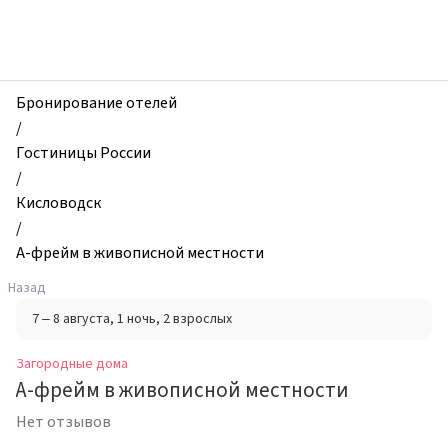
zhilibyli
-
Загородные
дома,
А-
Бронирование отелей
фрейм
/
в
Гостиницы России
живописной
/
местности,
Кисловодск
Кисловодск,
/
Россия
А-фрейм в живописной местности
Назад
7 – 8 августа
, 1 ночь
, 2 взрослых
Загородные дома
А-фрейм в живописной местности
Нет отзывов