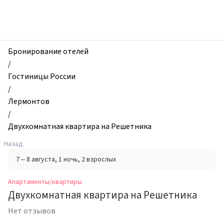
zhilibyli
-
Апартаменты
и
квартиры,
Бронирование отелей
Двухкомнатная
/
квартира
Гостиницы России
на
/
Решетника,
Лермонтов
Лермонтов,
/
Россия
Двухкомнатная квартира на Решетника
Назад
7 – 8 августа
, 1 ночь
, 2 взрослых
Апартаменты/квартиры
Двухкомнатная квартира на Решетника
Нет отзывов