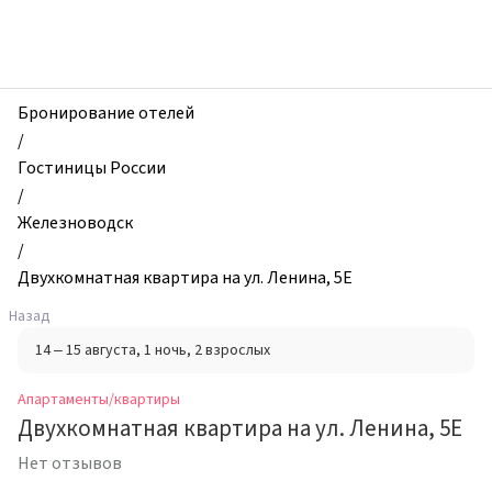
zhilibyli
-
Апартаменты
и
квартиры,
Бронирование отелей
Двухкомнатная
/
квартира
Гостиницы России
на
/
ул.
Железноводск
Ленина,
/
5Е,
Двухкомнатная квартира на ул. Ленина, 5Е
Железноводск,
Назад
Россия
14 – 15 августа
, 1 ночь
, 2 взрослых
Апартаменты/квартиры
Двухкомнатная квартира на ул. Ленина, 5Е
Нет отзывов