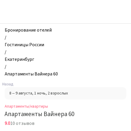
zhilibyli
-
Апартаменты
и
квартиры,
Бронирование отелей
Апартаменты
/
Вайнера
Гостиницы России
60,
/
Екатеринбург,
Екатеринбург
Россия
/
Апартаменты Вайнера 60
Назад
8 – 9 августа
, 1 ночь
, 2 взрослых
Апартаменты/квартиры
Апартаменты Вайнера 60
9.0
10 отзывов