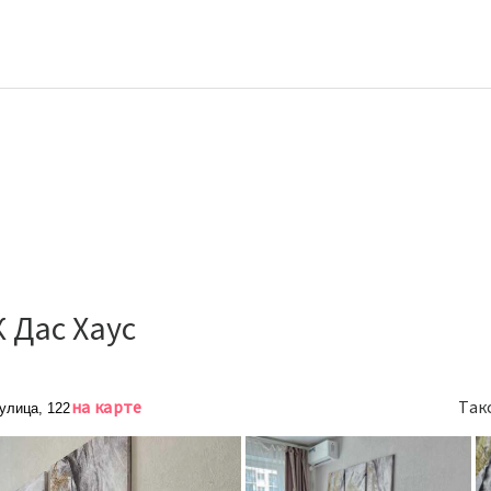
 Дас Хаус
на карте
Так
улица, 122