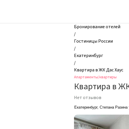
zhilibyli
-
Апартаменты
и
Бронирование отелей
квартиры,
/
Квартира
Гостиницы России
в
/
ЖК
Екатеринбург
Дас
/
Хаус,
Квартира в ЖК Дас Хаус
Екатеринбург,
Апартаменты/квартиры
Россия
Квартира в ЖК
Нет отзывов
Екатеринбург, Степана Разина 