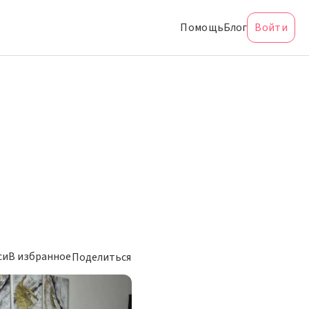
Помощь
Блог
Войти
си
В избранное
Поделиться