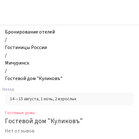
zhilibyli
-
Гостевые
дома,
Гостевой
Бронирование отелей
дом
/
"Куликовъ",
Гостиницы России
Мичуринск,
/
Россия
Мичуринск
/
Гостевой дом "Куликовъ"
Назад
14 – 15 августа
, 1 ночь
, 2 взрослых
Гостевые дома
Гостевой дом "Куликовъ"
Нет отзывов