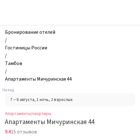
zhilibyli
-
Апартаменты
и
квартиры,
Бронирование отелей
Апартаменты
/
Мичуринская
Гостиницы России
44,
/
Тамбов,
Тамбов
Россия
/
Апартаменты Мичуринская 44
Назад
7 – 8 августа
, 1 ночь
, 2 взрослых
Апартаменты/квартиры
Апартаменты Мичуринская 44
9.4
15 отзывов