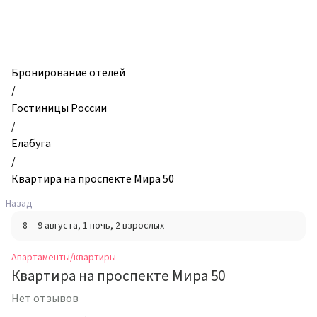
zhilibyli
-
Апартаменты
и
квартиры,
Бронирование отелей
Квартира
/
на
Гостиницы России
проспекте
/
Мира
Елабуга
50,
/
Елабуга,
Квартира на проспекте Мира 50
Россия
Назад
8 – 9 августа
, 1 ночь
, 2 взрослых
Апартаменты/квартиры
Квартира на проспекте Мира 50
Нет отзывов