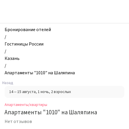
zhilibyli
-
Апартаменты
и
квартиры,
Бронирование отелей
Апартаменты
/
"1010"
Гостиницы России
на
/
Шаляпина,
Казань
Казань,
/
Россия
Апартаменты "1010" на Шаляпина
Назад
14 – 15 августа
, 1 ночь
, 2 взрослых
Апартаменты/квартиры
Апартаменты "1010" на Шаляпина
Нет отзывов