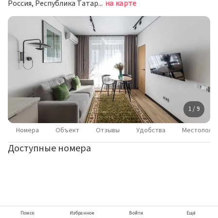
Россия, Республика Татарстан (Татарстан), Казань, улица Шаляпина, 26
на карте
1 / 9
Номера
Объект
Отзывы
Удобства
Местополо
Доступные номера
Поиск
Избранное
Войти
Ещё