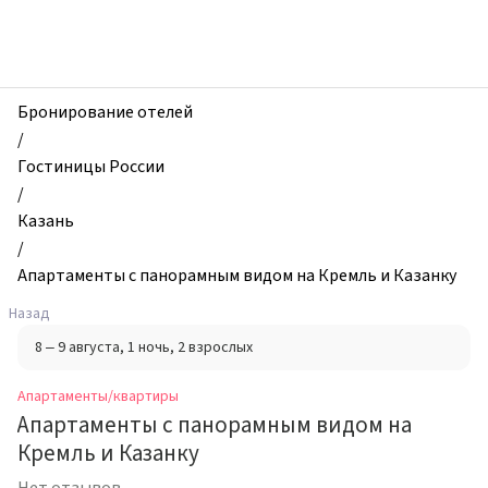
zhilibyli
-
Апартаменты
и
квартиры,
Бронирование отелей
Апартаменты
/
c
Гостиницы России
панорамным
/
видом
Казань
на
/
Кремль
Апартаменты c панорамным видом на Кремль и Казанку
и
Назад
Казанку,
8 – 9 августа
, 1 ночь
, 2 взрослых
Казань,
Россия
Апартаменты/квартиры
Апартаменты c панорамным видом на
Кремль и Казанку