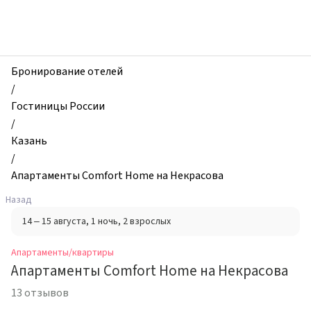
zhilibyli
-
Апартаменты
и
квартиры,
Бронирование отелей
Апартаменты
/
Comfort
Гостиницы России
Home
/
на
Казань
Некрасова,
/
Казань,
Апартаменты Comfort Home на Некрасова
Россия
Назад
14 – 15 августа
, 1 ночь
, 2 взрослых
Апартаменты/квартиры
Апартаменты Comfort Home на Некрасова
13 отзывов