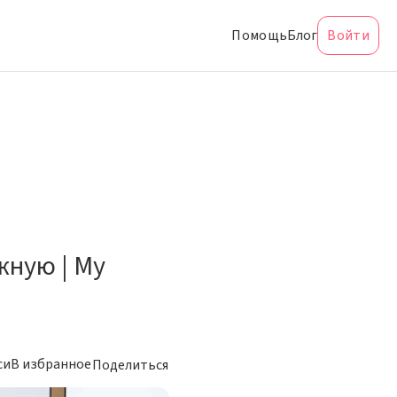
Помощь
Блог
Войти
жную | My
си
В избранное
Поделиться