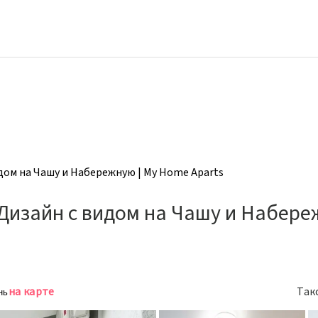
ом на Чашу и Набережную | My Home Aparts
изайн с видом на Чашу и Набере
на карте
Так
нь