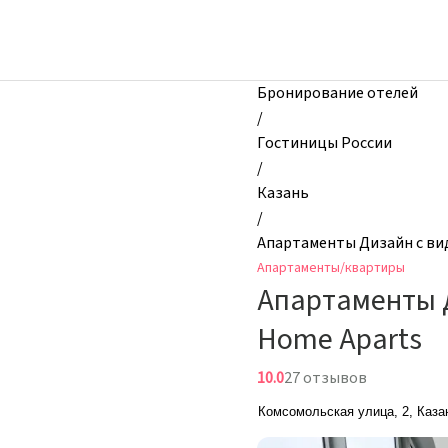
zhilibyli
-
Апартаменты
и
Бронирование отелей
квартиры,
/
Апартаменты
Гостиницы России
Дизайн
/
с
Казань
видом
/
на
Апартаменты Дизайн с вид
Чашу
Апартаменты/квартиры
и
Апартаменты Д
Набережную
|
Home Aparts
My
Home
10.0
27 отзывов
Aparts,
Комсомольская улица, 2, Каза
Казань,